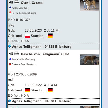
Cianti Czamal
Azon Echinus
Pervy Legion Shakira
PKR.II-161373
grey
Geb.
25.08.2023
2 J. 11 M.
Geb.land
Standort
ED-frei, HD-A
Agnes Telligmann , 04838 Eilenburg
Dascha von Telligmann`s Hof
Izumrud iz Grasiony
Dakota Zew Kaukazu
VDH 20/030 02009
red
Geb.
13.03.2022
4 J. 4 M.
Geb.land
Standort
ED-frei, HD-A
Agnes Telligmann , 04838 Eilenburg