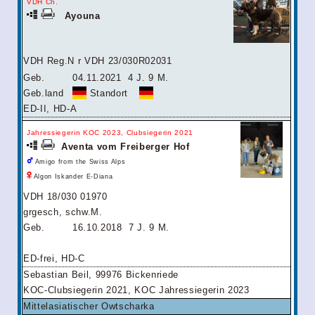
VDH Ch.
Ayouna
VDH Reg.N r VDH 23/030R02031
Geb.
04.11.2021
4 J. 9 M.
Geb.land
Standort
ED-II, HD-A
Jahressiegerin KOC 2023, Clubsiegerin 2021
Aventa vom Freiberger Hof
Amigo from the Swiss Alps
Algon Iskander E-Diana
VDH 18/030 01970
grgesch, schw.M.
Geb.
16.10.2018
7 J. 9 M.
ED-frei, HD-C
Sebastian Beil, 99976 Bickenriede
KOC-Clubsiegerin 2021, KOC Jahressiegerin 2023
Mittelasiatischer Owtscharka